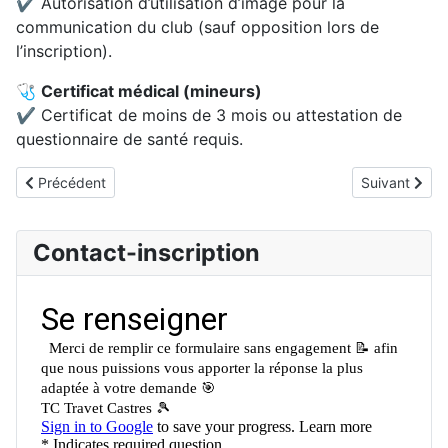
✔ Autorisation d’utilisation d’image pour la
communication du club (sauf opposition lors de
l’inscription).
🩺
Certificat médical (mineurs)
✔ Certificat de moins de 3 mois ou attestation de
questionnaire de santé requis.
Article précédent : Nos responsables
Article suivan
Précédent
Suivant
Contact-inscription